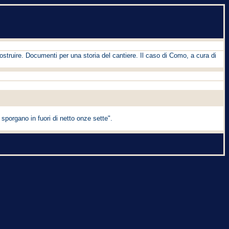
 Costruire. Documenti per una storia del cantiere. Il caso di Como, a cura di
porgano in fuori di netto onze sette".