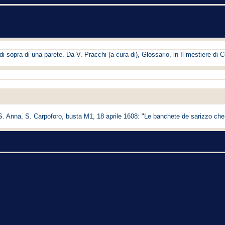
 di sopra di una parete. Da V. Pracchi (a cura di), Glossario, in Il mestiere di
. Anna, S. Carpoforo, busta M1, 18 aprile 1608: "Le banchete de sarizzo che s