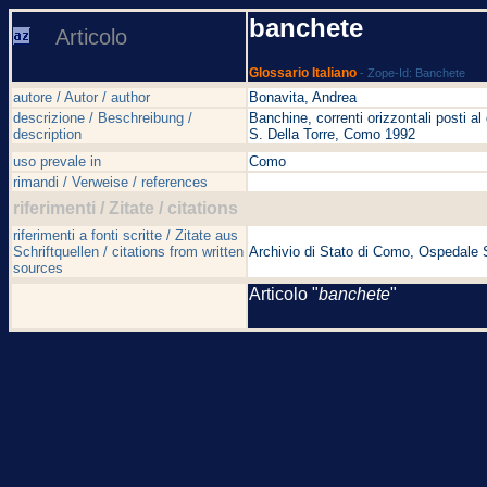
banchete
Articolo
Glossario Italiano
- Zope-Id: Banchete
autore / Autor / author
Bonavita, Andrea
descrizione / Beschreibung /
Banchine, correnti orizzontali posti al
description
S. Della Torre, Como 1992
uso prevale in
Como
rimandi / Verweise / references
riferimenti / Zitate / citations
riferimenti a fonti scritte / Zitate aus
Schriftquellen / citations from written
Archivio di Stato di Como, Ospedale S
sources
Articolo "
banchete
"