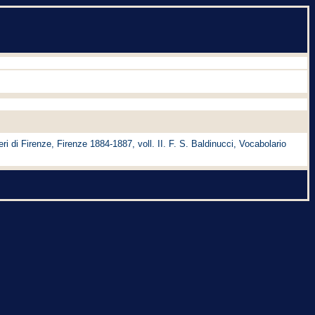
eri di Firenze, Firenze 1884-1887, voll. II. F. S. Baldinucci, Vocabolario