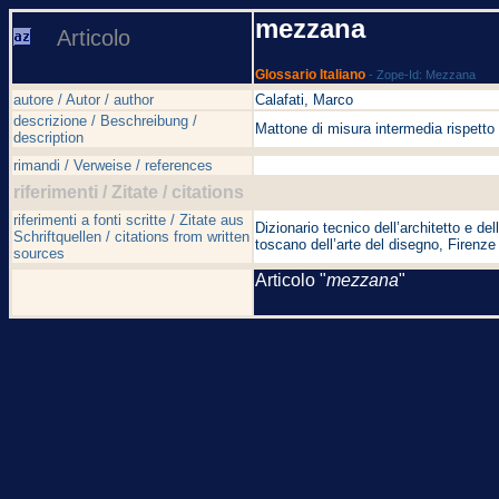
mezzana
Articolo
Glossario Italiano
- Zope-Id: Mezzana
autore / Autor / author
Calafati, Marco
descrizione / Beschreibung /
Mattone di misura intermedia rispetto 
description
rimandi / Verweise / references
riferimenti / Zitate / citations
riferimenti a fonti scritte / Zitate aus
Dizionario tecnico dell’architetto e de
Schriftquellen / citations from written
toscano dell’arte del disegno, Firenz
sources
Articolo "
mezzana
"