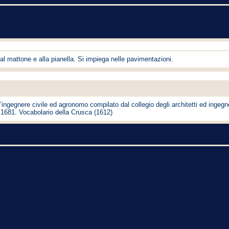
al mattone e alla pianella. Si impiega nelle pavimentazioni.
ll’ingegnere civile ed agronomo compilato dal collegio degli architetti ed ingegn
e 1681. Vocabolario della Crusca (1612)