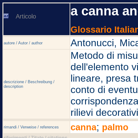
a canna a
Articolo
Glossario Italia
Antonucci, Mic
autore / Autor / author
Metodo di misur
dell'elemento 
lineare, presa 
descrizione / Beschreibung /
description
conto di eventua
corrispondenza
rilievi decorativ
;
canna
palmo
rimandi / Verweise / references
riferimenti / Zitate / citations