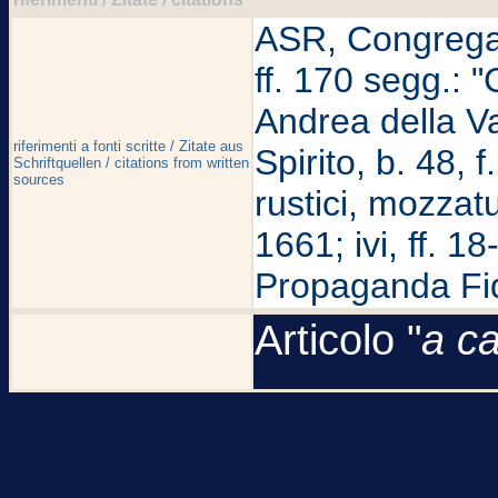
ASR, Congregazi
ff. 170 segg.: "
Andrea della Va
riferimenti a fonti scritte / Zitate aus
Spirito, b. 48, 
Schriftquellen / citations from written
sources
rustici, mozzat
1661; ivi, ff. 18
Propaganda Fid
Articolo "
a c