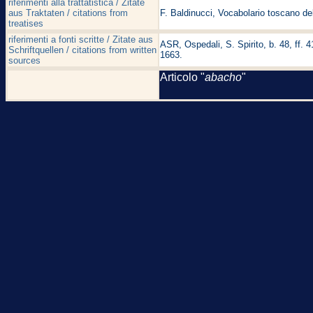
riferimenti alla trattatistica / Zitate
aus Traktaten / citations from
F. Baldinucci, Vocabolario toscano del
treatises
riferimenti a fonti scritte / Zitate aus
ASR, Ospedali, S. Spirito, b. 48, ff. 4
Schriftquellen / citations from written
1663.
sources
Articolo "
abacho
"