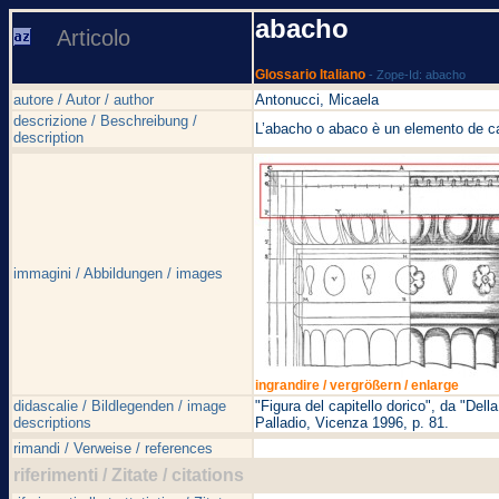
abacho
Articolo
Glossario Italiano
- Zope-Id: abacho
autore / Autor / author
Antonucci, Micaela
descrizione / Beschreibung /
L’abacho o abaco è un elemento de capi
description
immagini / Abbildungen / images
ingrandire / vergrößern / enlarge
didascalie / Bildlegenden / image
"Figura del capitello dorico", da "Del
descriptions
Palladio, Vicenza 1996, p. 81.
rimandi / Verweise / references
riferimenti / Zitate / citations