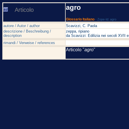
agro
Articolo
Glossario Italiano
- Zope-Id: agro
autore / Autor / author
Scavizzi, C. Paola
descrizione / Beschreibung /
zeppa, ripiano
description
da Scavizzi: Edilizia nei secoli XVI
rimandi / Verweise / references
Articolo "
agro
"