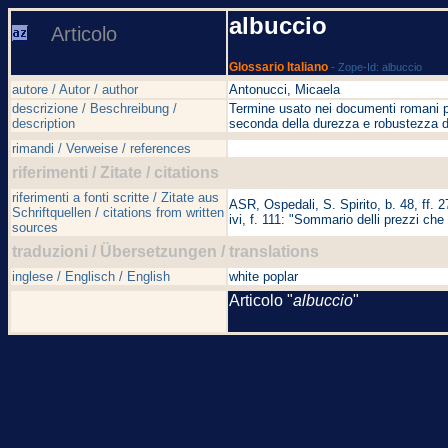
albuccio
Articolo
Glossario Italiano
- Zope-Id: albuccio
autore / Autor / author
Antonucci, Micaela
descrizione / Beschreibung /
Termine usato nei documenti romani per 
description
seconda della durezza e robustezza d
rimandi / Verweise / references
riferimenti / Zitate / citations
riferimenti a fonti scritte / Zitate aus
ASR, Ospedali, S. Spirito, b. 48, ff. 
Schriftquellen / citations from written
ivi, f. 111: "Sommario delli prezzi c
sources
traduzioni / Übersetzungen / translations
inglese / Englisch / English
white poplar
Articolo "
albuccio
"