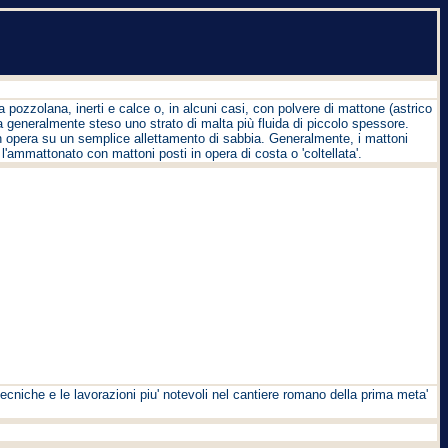
pozzolana, inerti e calce o, in alcuni casi, con polvere di mattone (astrico
a generalmente steso uno strato di malta più fluida di piccolo spessore.
i in opera su un semplice allettamento di sabbia. Generalmente, i mattoni
'ammattonato con mattoni posti in opera di costa o 'coltellata'.
ecniche e le lavorazioni piu' notevoli nel cantiere romano della prima meta'