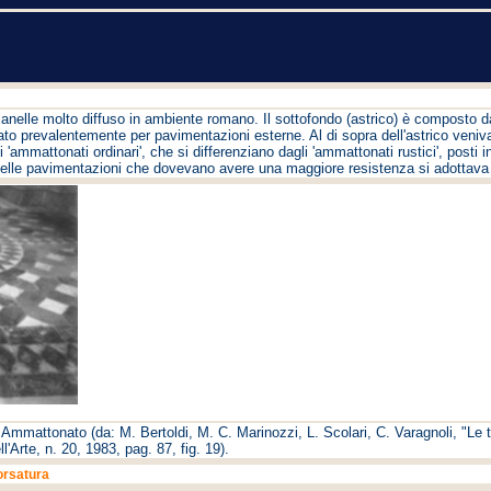
anelle molto diffuso in ambiente romano. Il sottofondo (astrico) è composto da 
zato prevalentemente per pavimentazioni esterne. Al di sopra dell'astrico veniv
 'ammattonati ordinari', che si differenziano dagli 'ammattonati rustici', post
nelle pavimentazioni che dovevano avere una maggiore resistenza si adottava l
Ammattonato (da: M. Bertoldi, M. C. Marinozzi, L. Scolari, C. Varagnoli, "Le t
l'Arte, n. 20, 1983, pag. 87, fig. 19).
orsatura