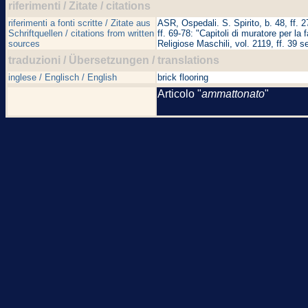
riferimenti / Zitate / citations
riferimenti a fonti scritte / Zitate aus
ASR, Ospedali. S. Spirito, b. 48, ff. 2
Schriftquellen / citations from written
ff. 69-78: "Capitoli di muratore per l
sources
Religiose Maschili, vol. 2119, ff. 39 s
traduzioni / Übersetzungen / translations
inglese / Englisch / English
brick flooring
Articolo "
ammattonato
"