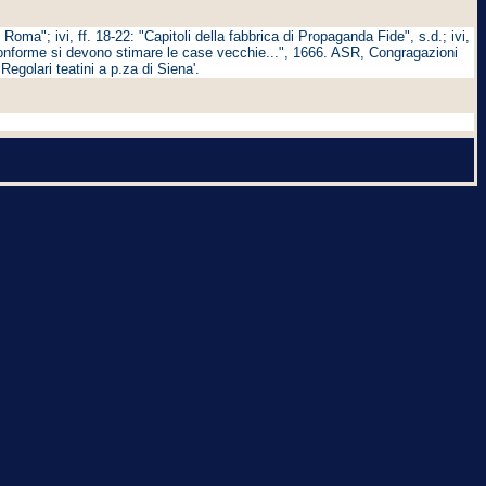
Roma"; ivi, ff. 18-22: "Capitoli della fabbrica di Propaganda Fide", s.d.; ivi,
do conforme si devono stimare le case vecchie...", 1666. ASR, Congragazioni
Regolari teatini a p.za di Siena'.