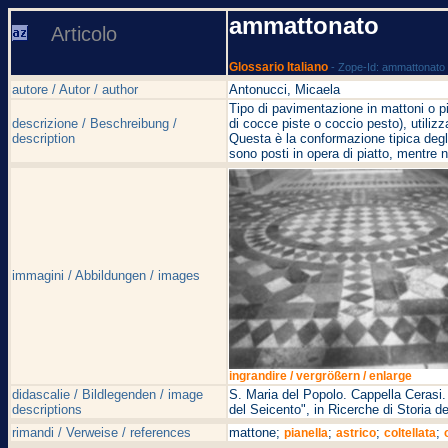
ammattonato
Articolo
Glossario Italiano
- Zope-Id: ammattonato
autore / Autor / author
Antonucci, Micaela
Tipo di pavimentazione in mattoni o pi
descrizione / Beschreibung /
di cocce piste o coccio pesto), utiliz
description
Questa è la conformazione tipica degli
sono posti in opera di piatto, mentre 
immagini / Abbildungen / images
ingrandire / vergrößern / enlarge
didascalie / Bildlegenden / image
S. Maria del Popolo. Cappella Cerasi. 
descriptions
del Seicento", in Ricerche di Storia del
rimandi / Verweise / references
mattone;
;
;
;
pianella
astrico
coltellata