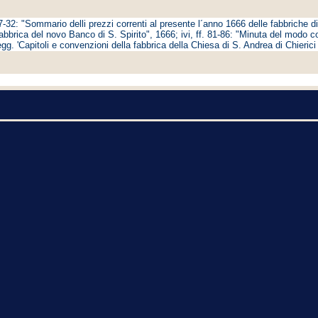
7-32: "Sommario delli prezzi correnti al presente l´anno 1666 delle fabbriche di 
a fabbrica del novo Banco di S. Spirito", 1666; ivi, ff. 81-86: "Minuta del mo
egg. 'Capitoli e convenzioni della fabbrica della Chiesa di S. Andrea di Chierici 