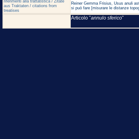
riferimenti alla trattatistica / Zitate
Reiner Gemma Frisius, Usus anuli astr
aus Traktaten / citations from
si può fare [misurare le distanze topo
treatises
Articolo "
annulo sferico
"