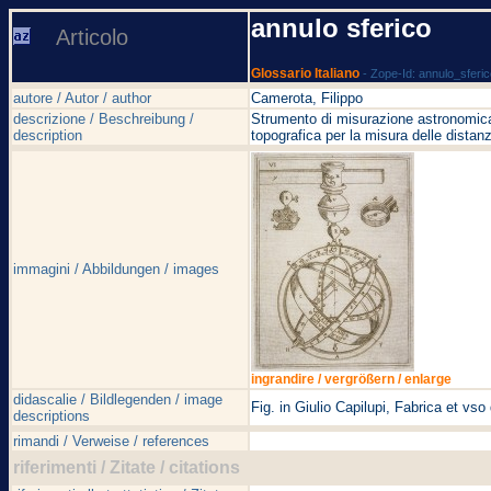
annulo sferico
Articolo
Glossario Italiano
- Zope-Id: annulo_sferi
autore / Autor / author
Camerota, Filippo
descrizione / Beschreibung /
Strumento di misurazione astronomica 
description
topografica per la misura delle distan
immagini / Abbildungen / images
ingrandire / vergrößern / enlarge
didascalie / Bildlegenden / image
Fig. in Giulio Capilupi, Fabrica et vs
descriptions
rimandi / Verweise / references
riferimenti / Zitate / citations