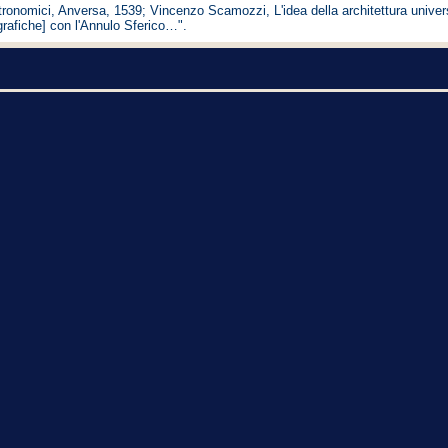
onomici, Anversa, 1539; Vincenzo Scamozzi, L'idea della architettura universal
grafiche] con l'Annulo Sferico…".