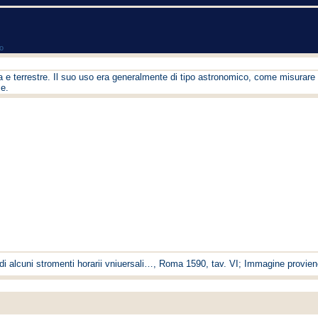
co
e terrestre. Il suo uso era generalmente di tipo astronomico, come misurare 
ze.
o di alcuni stromenti horarii vniuersali…, Roma 1590, tav. VI; Immagine proviene