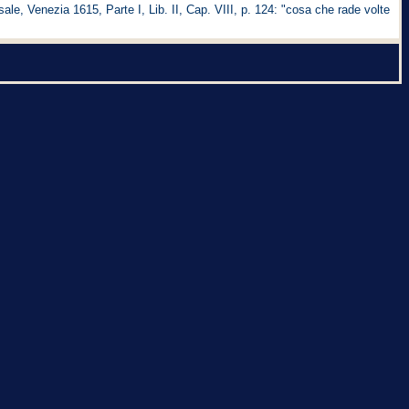
e, Venezia 1615, Parte I, Lib. II, Cap. VIII, p. 124: "cosa che rade volte