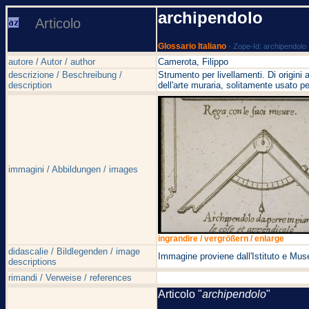
archipendolo
Articolo
Glossario Italiano
- Zope-Id: archipendolo
autore / Autor / author
Camerota, Filippo
descrizione / Beschreibung /
Strumento per livellamenti. Di origini
description
dell'arte muraria, solitamente usato per
immagini / Abbildungen / images
ingrandire / vergrößern / enlarge
didascalie / Bildlegenden / image
Immagine proviene dall'Istituto e Muse
descriptions
rimandi / Verweise / references
Articolo "
archipendolo
"