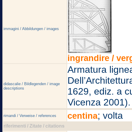
immagini / Abbildungen / images
ingrandire / ver
Armatura lignea
Dell’Architettu
didascalie / Bildlegenden / image
descriptions
1629, ediz. a c
Vicenza 2001).
; volta
centina
rimandi / Verweise / references
riferimenti / Zitate / citations