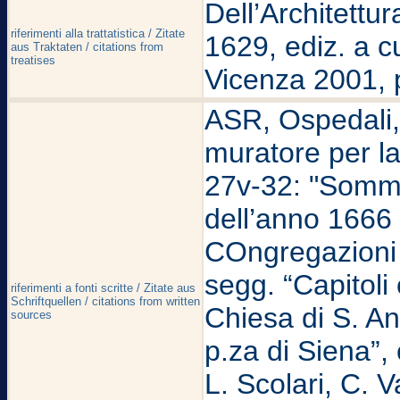
Dell’Architettu
riferimenti alla trattatistica / Zitate
1629, ediz. a c
aus Traktaten / citations from
treatises
Vicenza 2001, 
ASR, Ospedali, S
muratore per la 
27v-32: "Sommar
dell’anno 1666
COngregazioni R
segg. “Capitoli
riferimenti a fonti scritte / Zitate aus
Schriftquellen / citations from written
Chiesa di S. An
sources
p.za di Siena”, 
L. Scolari, C. V