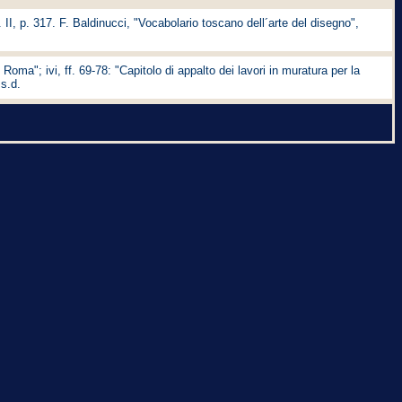
ol. II, p. 317. F. Baldinucci, "Vocabolario toscano dell´arte del disegno",
Roma"; ivi, ff. 69-78: "Capitolo di appalto dei lavori in muratura per la
 s.d.