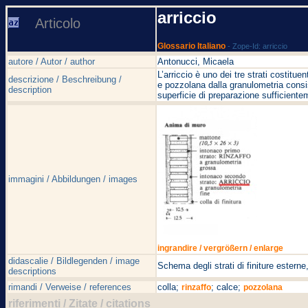
arriccio
Articolo
Glossario Italiano
- Zope-Id: arriccio
autore / Autor / author
Antonucci, Micaela
L’arriccio è uno dei tre strati costitu
descrizione / Beschreibung /
e pozzolana dalla granulometria consis
description
superficie di preparazione sufficiente
immagini / Abbildungen / images
ingrandire / vergrößern / enlarge
didascalie / Bildlegenden / image
Schema degli strati di finiture ester
descriptions
rimandi / Verweise / references
colla;
; calce;
rinzaffo
pozzolana
riferimenti / Zitate / citations