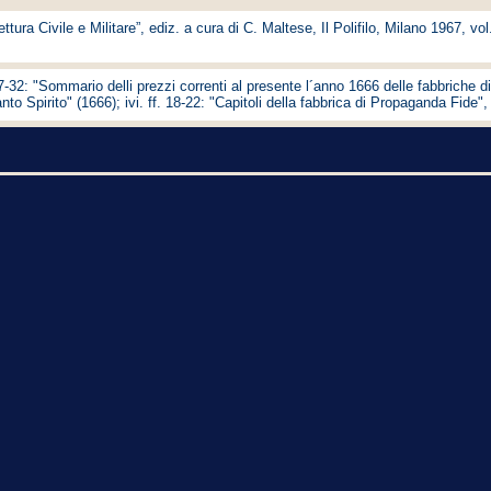
itettura Civile e Militare”, ediz. a cura di C. Maltese, Il Polifilo, Milano 1967, v
7-32: "Sommario delli prezzi correnti al presente l´anno 1666 delle fabbriche di 
o Spirito" (1666); ivi. ff. 18-22: "Capitoli della fabbrica di Propaganda Fide",