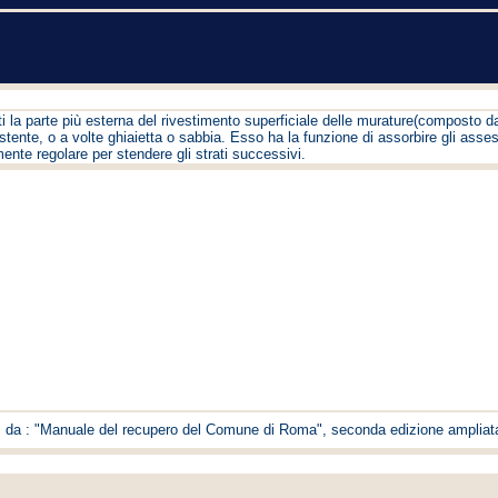
enti la parte più esterna del rivestimento superficiale delle murature(composto d
tente, o a volte ghiaietta o sabbia. Esso ha la funzione di assorbire gli asse
mente regolare per stendere gli strati successivi.
ne, da : "Manuale del recupero del Comune di Roma", seconda edizione ampliat