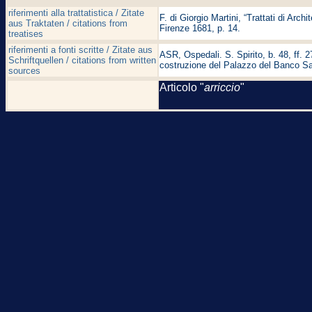
riferimenti alla trattatistica / Zitate
F. di Giorgio Martini, “Trattati di Arch
aus Traktaten / citations from
Firenze 1681, p. 14.
treatises
riferimenti a fonti scritte / Zitate aus
ASR, Ospedali. S. Spirito, b. 48, ff. 2
Schriftquellen / citations from written
costruzione del Palazzo del Banco Sant
sources
Articolo "
arriccio
"