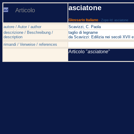
asciatone
Articolo
Glossario Italiano
- Zope-Id: asciatone
autore / Autor / author
Scavizzi, C. Paola
descrizione / Beschreibung /
taglio di legname
description
da Scavizzi: Edilizia nei secoli XVI
rimandi / Verweise / references
Articolo "
asciatone
"