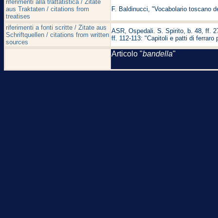
riferimenti alla trattatistica / Zitate
aus Traktaten / citations from
F. Baldinucci, "Vocabolario toscano de
treatises
riferimenti a fonti scritte / Zitate aus
ASR, Ospedali. S. Spirito, b. 48, ff. 
Schriftquellen / citations from written
ff. 112-113: "Capitoli e patti di ferraro
sources
Articolo "
bandella
"