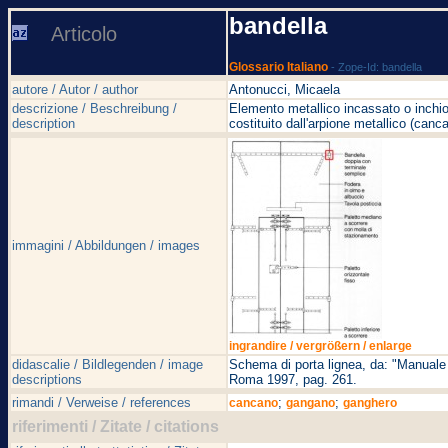
bandella
Articolo
Glossario Italiano
- Zope-Id: bandella
autore / Autor / author
Antonucci, Micaela
descrizione / Beschreibung /
Elemento metallico incassato o inchioda
description
costituito dall'arpione metallico (can
immagini / Abbildungen / images
ingrandire / vergrößern / enlarge
didascalie / Bildlegenden / image
Schema di porta lignea, da: "Manuale
descriptions
Roma 1997, pag. 261.
rimandi / Verweise / references
;
;
cancano
gangano
ganghero
riferimenti / Zitate / citations