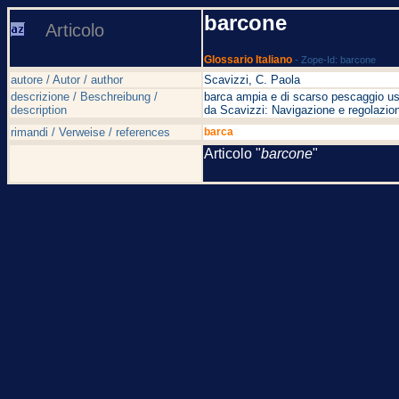
barcone
Articolo
Glossario Italiano
- Zope-Id: barcone
autore / Autor / author
Scavizzi, C. Paola
descrizione / Beschreibung /
barca ampia e di scarso pescaggio us
description
da Scavizzi: Navigazione e regolazion
rimandi / Verweise / references
barca
Articolo "
barcone
"