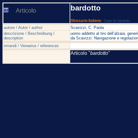
bardotto
Articolo
Glossario Italiano
- Zope-Id: bardotto
autore / Autor / author
Scavizzi, C. Paola
descrizione / Beschreibung /
uomo addetto al tiro dell’alzaia; gen
description
da Scavizzi: Navigazione e regolazion
rimandi / Verweise / references
Articolo "
bardotto
"