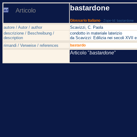
bastardone
Articolo
Glossario Italiano
- Zope-Id: bastardone
autore / Autor / author
Scavizzi, C. Paola
descrizione / Beschreibung /
condotto in materiale laterizio
description
da Scavizzi: Edilizia nei secoli XVI
rimandi / Verweise / references
bastardo
Articolo "
bastardone
"