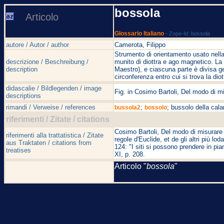
bossola
Articolo
Glossario Italiano
- Zope-Id: bossola
autore / Autor / author
Camerota, Filippo
Strumento di orientamento usato nell
descrizione / Beschreibung /
munito di diottra e ago magnetico. La 
description
Maestro), e ciascuna parte è divisa gen
circonferenza entro cui si trova la diot
didascalie / Bildlegenden / image
Fig. in Cosimo Bartoli, Del modo di mi
descriptions
rimandi / Verweise / references
;
; bussolo della cal
bussola2
bossolo
riferimenti / Zitate / citations
Cosimo Bartoli, Del modo di misurare le
riferimenti alla trattatistica / Zitate
regole d'Euclide, et de gli altri più l
aus Traktaten / citations from
124: "I siti si possono prendere in pi
treatises
XI, p. 208.
Articolo "
bossola
"