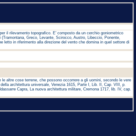
er il rilevamento topografico. E' composto da un cerchio goniometrico
venti (Tramontana, Greco, Levante, Scirocco, Austro, Libeccio, Ponente,
e letto in riferimento alla direzione del vento che domina in quel settore di
utte le altre cose terrene, che possono occorrere a gli uomini, secondo le vere
ella architettura universale, Venezia 1615, Parte I, Lib. II, Cap. VIII, p.
ldassarre Capra, La nuova architettura militare, Cremona 1717, lib. IV, cap.