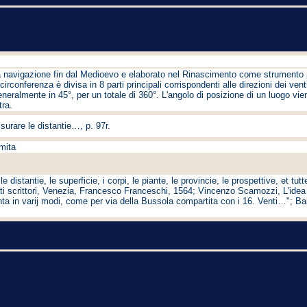
a navigazione fin dal Medioevo e elaborato nel Rinascimento come strumento p
circonferenza è divisa in 8 parti principali corrispondenti alle direzioni dei 
eralmente in 45°, per un totale di 360°. L'angolo di posizione di un luogo vien
tra.
surare le distantie…, p. 97r.
amita
 distantie, le superficie, i corpi, le piante, le provincie, le prospettive, et t
odati scrittori, Venezia, Francesco Franceschi, 1564; Vincenzo Scamozzi, L'idea d
anta in varij modi, come per via della Bussola compartita con i 16. Venti…"; Ba