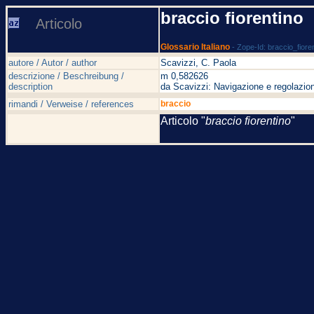
braccio fiorentino
Articolo
Glossario Italiano
- Zope-Id: braccio_fiore
autore / Autor / author
Scavizzi, C. Paola
descrizione / Beschreibung /
m 0,582626
description
da Scavizzi: Navigazione e regolazion
rimandi / Verweise / references
braccio
Articolo "
braccio fiorentino
"