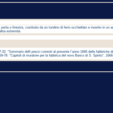
 porta o finestra, costituito da un tondino di ferro occhiellato e inserito in un
altra estremità.
-32: "Sommario delli prezzi correnti al presente l´anno 1666 delle fabbriche di Ro
. 69-78: "Capitoli di muratore per la fabbrica del novo Banco di S. Spirito", 1666