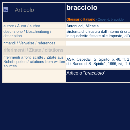
bracciolo
Articolo
Glossario Italiano
- Zope-Id: bracciolo
autore / Autor / author
Antonucci, Micaela
descrizione / Beschreibung /
Sistema di chiusura dall’interno di una
description
in squadrette fissate alle imposte, all’
rimandi / Verweise / references
riferimenti / Zitate / citations
riferimenti a fonti scritte / Zitate aus
ASR, Ospedali. S. Spirito, b. 48, ff. 27
Schriftquellen / citations from written
del Banco di S. Spirito", 1666; ivi, ff
sources
Articolo "
bracciolo
"