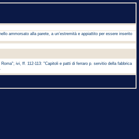
 anello ammorsato alla parete, a un’estremità e appiattito per essere inserito
ma"; ivi, ff. 112-113: "Capitoli e patti di ferraro p. servitio della fabbrica
.