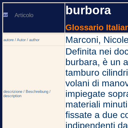
burbora
Articolo
Glossario Italia
Marconi, Nicole
autore / Autor / author
Definita nei do
burbara, è un 
tamburo cilindr
volani di manov
impiegate sopra
descrizione / Beschreibung /
description
materiali minut
fissate a due c
indipendenti dal