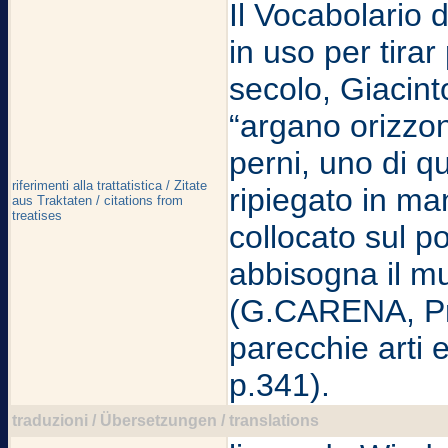
Il Vocabolario 
in uso per tirar
secolo, Giacint
“argano orizzon
perni, uno di q
riferimenti alla trattatistica / Zitate
ripiegato in m
aus Traktaten / citations from
treatises
collocato sul po
abbisogna il mu
(G.CARENA, Pro
parecchie arti 
p.341).
traduzioni / Übersetzungen / translations