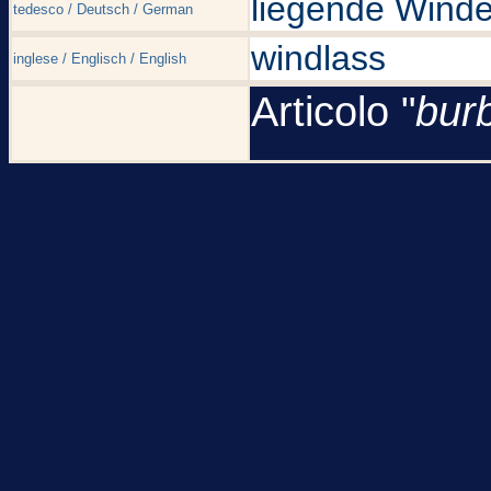
liegende Wind
tedesco / Deutsch / German
windlass
inglese / Englisch / English
Articolo "
bur