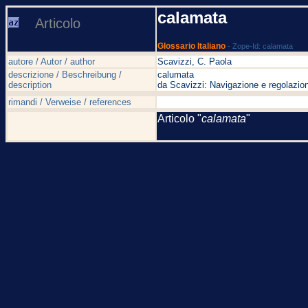
calamata
Articolo
Glossario Italiano
- Zope-Id: calamata
autore / Autor / author
Scavizzi, C. Paola
descrizione / Beschreibung /
calumata
description
da Scavizzi: Navigazione e regolazion
rimandi / Verweise / references
Articolo "
calamata
"