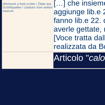
[…] che insieme
riferimenti a fonti scritte / Zitate aus
Schriftquellen / citations from written
aggiunge lib.e 2
sources
fanno lib.e 22. 
averle gettate, 
[Voce tratta da
realizzata da B
Articolo "
cal