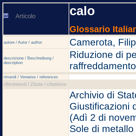
calo
Articolo
Glossario Italia
Camerota, Fili
autore / Autor / author
Riduzione di p
descrizione / Beschreibung /
description
raffreddamento 
rimandi / Verweise / references
riferimenti / Zitate / citations
Archivio di Sta
Giustificazioni 
(Adì 2 di novem
Sole di metallo 