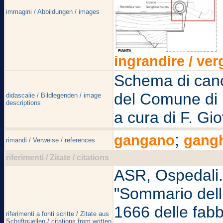
immagini / Abbildungen / images
ingrandire / ver
Schema di canc
del Comune di 
didascalie / Bildlegenden / image
descriptions
a cura di F. Gi
;
gangano
gang
rimandi / Verweise / references
riferimenti / Zitate / citations
ASR, Ospedali. S
"Sommario delli
1666 delle fabbr
riferimenti a fonti scritte / Zitate aus
Schriftquellen / citations from written