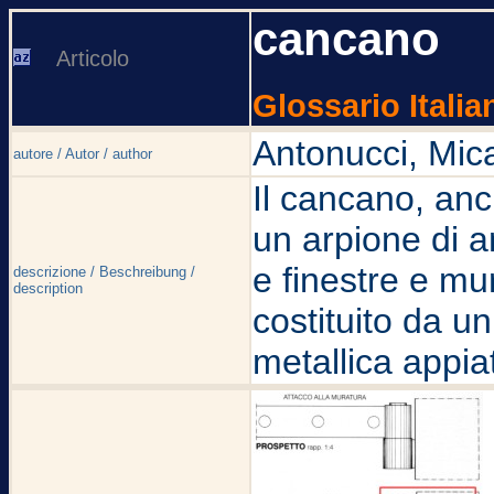
cancano
Articolo
Glossario Italia
Antonucci, Mic
autore / Autor / author
Il cancano, an
un arpione di a
e finestre e mu
descrizione / Beschreibung /
description
costituito da 
metallica appiat