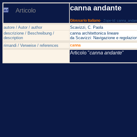
canna andante
Articolo
Glossario Italiano
- Zope-Id: canna_andan
autore / Autor / author
Scavizzi, C. Paola
descrizione / Beschreibung /
canna architettonica lineare
description
da Scavizzi: Navigazione e regolazion
rimandi / Verweise / references
canna
Articolo "
canna andante
"