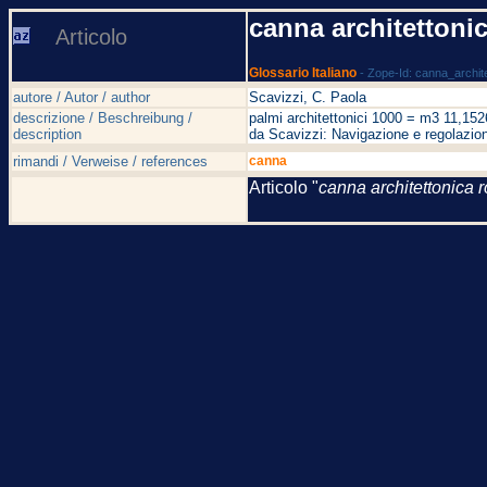
canna architetton
Articolo
Glossario Italiano
- Zope-Id: canna_archi
autore / Autor / author
Scavizzi, C. Paola
descrizione / Beschreibung /
palmi architettonici 1000 = m3 11,15
description
da Scavizzi: Navigazione e regolazion
rimandi / Verweise / references
canna
Articolo "
canna architettonica