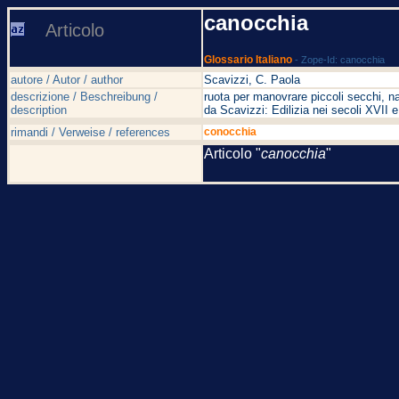
canocchia
Articolo
Glossario Italiano
- Zope-Id: canocchia
autore / Autor / author
Scavizzi, C. Paola
descrizione / Beschreibung /
ruota per manovrare piccoli secchi, n
description
da Scavizzi: Edilizia nei secoli XVI
rimandi / Verweise / references
conocchia
Articolo "
canocchia
"