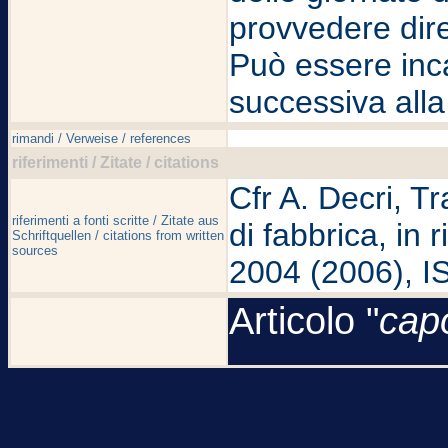
provvedere dire
Può essere inc
successiva alla
rimandi / Verweise / references
riferimenti / Zitate / citations
Cfr A. Decri, Tr
riferimenti a fonti scritte / Zitate aus
di fabbrica, in 
Schriftquellen / citations from written
sources
2004 (2006), I
Articolo "
cap