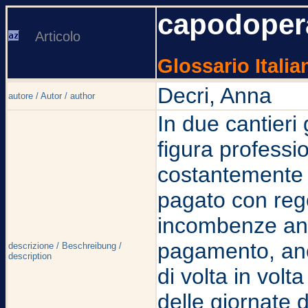
capodoper
Articolo
Glossario Italia
Decri, Anna
autore / Autor / author
In due cantieri 
figura professio
costantemente l
pagato con rego
incombenze anch
pagamento, anc
descrizione / Beschreibung /
description
di volta in volt
delle giornate 