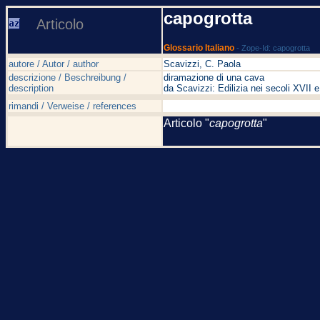
capogrotta
Articolo
Glossario Italiano
- Zope-Id: capogrotta
autore / Autor / author
Scavizzi, C. Paola
descrizione / Beschreibung /
diramazione di una cava
description
da Scavizzi: Edilizia nei secoli XVI
rimandi / Verweise / references
Articolo "
capogrotta
"