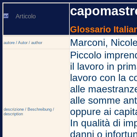
capomastr
Articolo
Glossario Italia
Marconi, Nicole
autore / Autor / author
Piccolo imprend
il lavoro in pri
lavoro con la c
alle maestranz
alle somme anti
oppure ai capit
descrizione / Beschreibung /
description
In qualità di im
danni o infortu