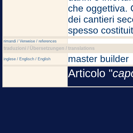
che oggettiva
dei cantieri se
spesso costitui
rimandi / Verweise / references
traduzioni / Übersetzungen / translations
master builder
inglese / Englisch / English
Articolo "
cap