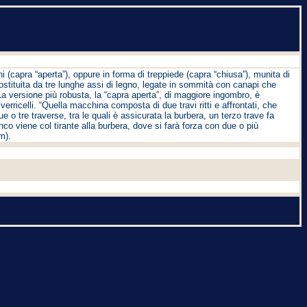
(capra “aperta”), oppure in forma di treppiede (capra “chiusa”), munita di
ostituita da tre lunghe assi di legno, legate in sommità con canapi che
 La versione più robusta, la “capra aperta”, di maggiore ingombro, è
erricelli. “Quella macchina composta di due travi ritti e affrontati, che
 o tre traverse, tra le quali è assicurata la burbera, un terzo trave fa
nco viene col tirante alla burbera, dove si farà forza con due o più
m).