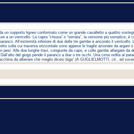
a un supporto ligneo conformato come un grande cavalletto a quattro sostegni 
e a un verricello. La capra “chiusa” o “serrata”, la versione più semplice, è c
aranco. All’estremità inferiore di due delle tre gambe è ancorato il verricello.
tto sulla cui traversa orizzontale sono appese le traglie azionate da argani o v
n pesi. Alle due lunghe travi, congiunte da capo, e colle gambe allargate da due
. Dall’alto del giogo pende il paranco a due o tre occhi. Una cima ordita al para
acchina da alberare che meglio dicesi biga” (A.GUGLIELMOTTI, cit., ad voce