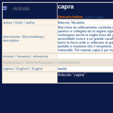
capra
Articolo
Glossario Italiano
- Zope-Id: capra
autore / Autor / author
Marconi, Nicoletta
Macchina da sollevamento costituita d
paranco e collegata ad un argano oppur
sostengono anche la traglia fissa del p
descrizione / Beschreibung /
assimilabile invece a un grande cavalle
description
fanno la forza onde si sollevano di gra
puntello e mantiene ritto il trespolone
manovelle. Pei marinai capra è pur m
rimandi / Verweise / references
traduzioni / Übersetzungen / translations
inglese / Englisch / English
trestle
Articolo "
capra
"