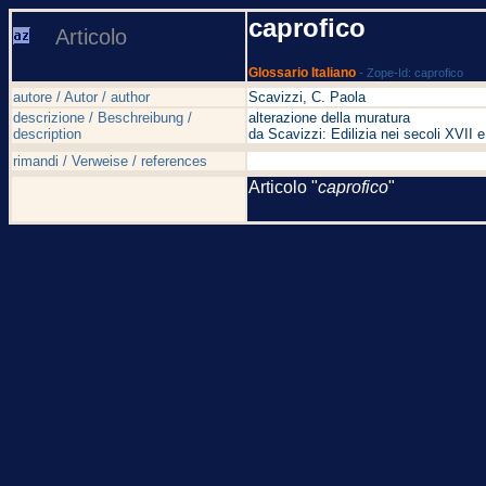
caprofico
Articolo
Glossario Italiano
- Zope-Id: caprofico
autore / Autor / author
Scavizzi, C. Paola
descrizione / Beschreibung /
alterazione della muratura
description
da Scavizzi: Edilizia nei secoli XVI
rimandi / Verweise / references
Articolo "
caprofico
"