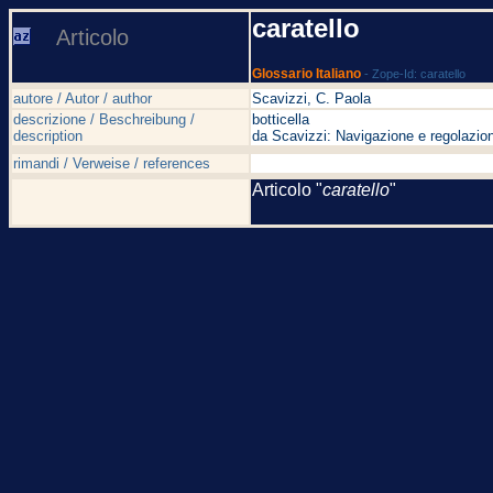
caratello
Articolo
Glossario Italiano
- Zope-Id: caratello
autore / Autor / author
Scavizzi, C. Paola
descrizione / Beschreibung /
botticella
description
da Scavizzi: Navigazione e regolazion
rimandi / Verweise / references
Articolo "
caratello
"