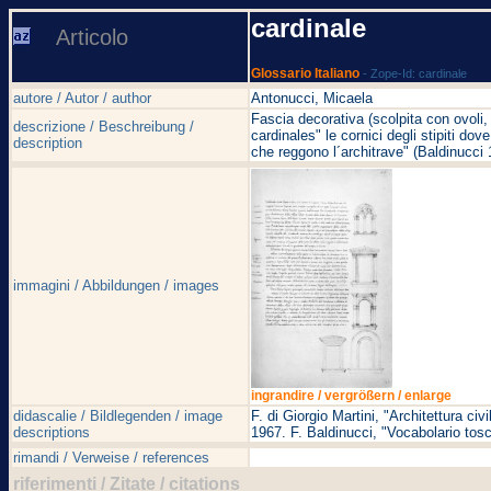
cardinale
Articolo
Glossario Italiano
- Zope-Id: cardinale
autore / Autor / author
Antonucci, Micaela
Fascia decorativa (scolpita con ovoli,
descrizione / Beschreibung /
cardinales" le cornici degli stipiti dov
description
che reggono l´architrave" (Baldinucci 
immagini / Abbildungen / images
ingrandire / vergrößern / enlarge
didascalie / Bildlegenden / image
F. di Giorgio Martini, "Architettura civ
descriptions
1967. F. Baldinucci, "Vocabolario tosc
rimandi / Verweise / references
riferimenti / Zitate / citations