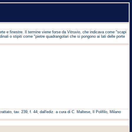
rte e finestre. Il termine viene forse da Vitruvio, che indicava come "scapi
rdinali o stipiti come "pietre quadrangolari che si pongono ai lati delle porte
attato, tav. 239, f. 44; dall'ediz. a cura di C. Maltese, Il Polifilo, Milano