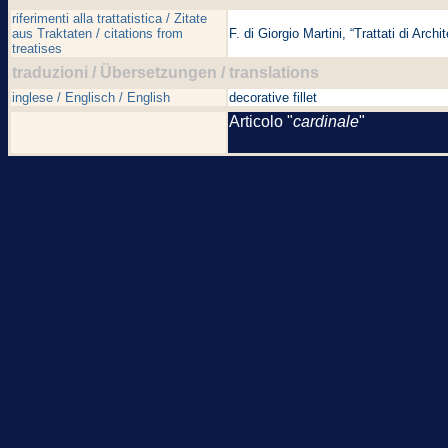
riferimenti alla trattatistica / Zitate
aus Traktaten / citations from
F. di Giorgio Martini, “Trattati di Archi
treatises
traduzioni / Übersetzungen / translations
inglese / Englisch / English
decorative fillet
Articolo "
cardinale
"