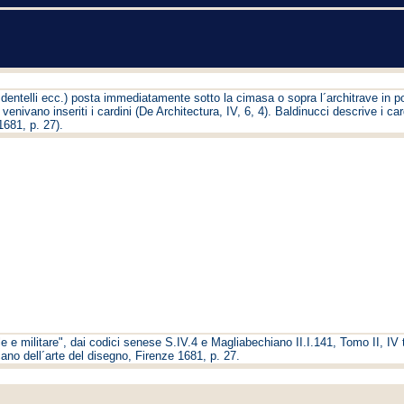
 dentelli ecc.) posta immediatamente sotto la cimasa o sopra l´architrave in po
e venivano inseriti i cardini (De Architectura, IV, 6, 4). Baldinucci descrive i ca
1681, p. 27).
ile e militare", dai codici senese S.IV.4 e Magliabechiano II.I.141, Tomo II, IV tr
ano dell´arte del disegno, Firenze 1681, p. 27.