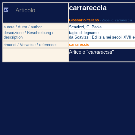
carrareccia
Articolo
Glossario Italiano
- Zope-Id: carrareccia
autore / Autor / author
Scavizzi, C. Paola
descrizione / Beschreibung /
taglio di legname
description
da Scavizzi: Edilizia nei secoli XVI
rimandi / Verweise / references
carrareccio
Articolo "
carrareccia
"