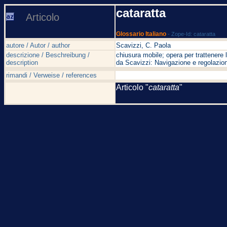
cataratta
Articolo
Glossario Italiano
- Zope-Id: cataratta
autore / Autor / author
Scavizzi, C. Paola
descrizione / Beschreibung /
chiusura mobile; opera per trattenere l
description
da Scavizzi: Navigazione e regolazion
rimandi / Verweise / references
Articolo "
cataratta
"