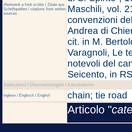
riferimenti a fonti scritte / Zitate aus
Maschili, vol. 2
Schriftquellen / citations from written
sources
convenzioni del
Andrea di Chieri
cit. in M. Berto
Varagnoli, Le te
notevoli del ca
Seicento, in RS
traduzioni / Übersetzungen / translations
chain; tie road
inglese / Englisch / English
Articolo "
cat