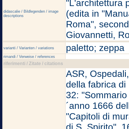
"L'architettura 
(edita in "Man
didascalie / Bildlegenden / image
descriptions
Roma", seconda
Giovannetti, R
paletto; zeppa
varianti / Varianten / variations
rimandi / Verweise / references
riferimenti / Zitate / citations
ASR, Ospedali, S
della fabrica di
32: "Sommario d
´anno 1666 dell
"Capitoli di mu
di S. Spirito",