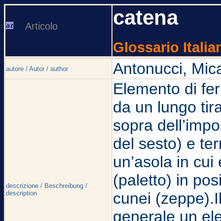
catena
Articolo
Glossario Italia
Antonucci, Mic
autore / Autor / author
Elemento di ferr
da un lungo tira
sopra dell’impo
del sesto) e te
un’asola in cui 
(paletto) in po
descrizione / Beschreibung /
description
cunei (zeppe).I
generale un ele