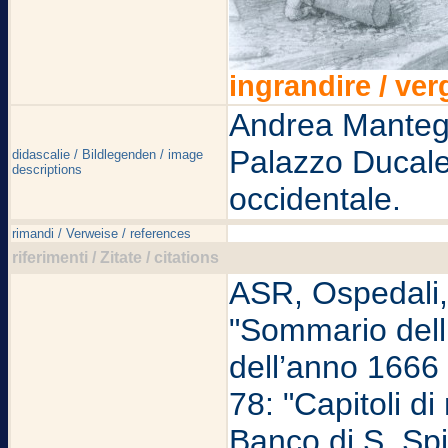
ingrandire / ver
Andrea Manteg
Palazzo Ducale;
didascalie / Bildlegenden / image
descriptions
occidentale.
rimandi / Verweise / references
riferimenti / Zitate / citations
ASR, Ospedali, S
"Sommario delli
dell’anno 1666 d
78: "Capitoli d
Banco di S. Sp