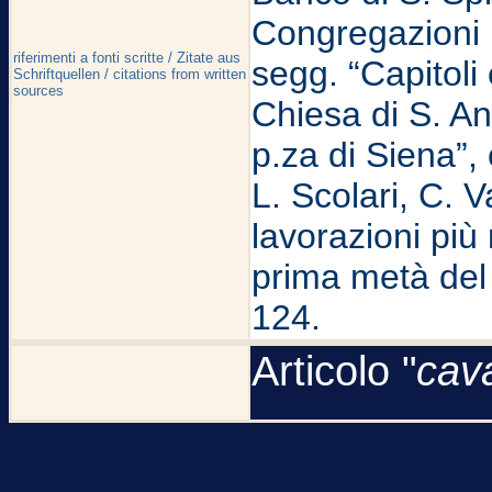
Congregazioni R
riferimenti a fonti scritte / Zitate aus
segg. “Capitoli
Schriftquellen / citations from written
sources
Chiesa di S. An
p.za di Siena”, 
L. Scolari, C. V
lavorazioni più
prima metà del 
124.
Articolo "
cav