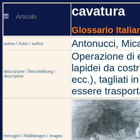
cavatura
Articolo
Glossario Italia
Antonucci, Mic
autore / Autor / author
Operazione di e
lapidei da cost
descrizione / Beschreibung /
description
ecc.), tagliati 
essere trasporta
immagini / Abbildungen / images