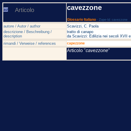
cavezzone
Articolo
Glossario Italiano
- Zope-Id: cavezzone
autore / Autor / author
Scavizzi, C. Paola
descrizione / Beschreibung /
tratto di canapo
description
da Scavizzi: Edilizia nei secoli XVI
rimandi / Verweise / references
capezzone
Articolo "
cavezzone
"