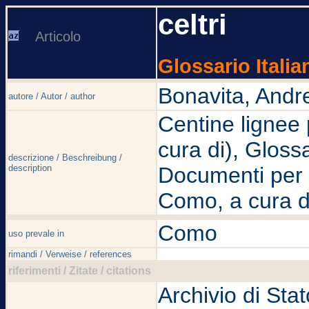
celtri
Articolo
Glossario Italia
Bonavita, Andr
autore / Autor / author
Centine lignee 
cura di), Glossa
descrizione / Beschreibung /
description
Documenti per u
Como, a cura d
Como
uso prevale in
rimandi / Verweise / references
riferimenti / Zitate / citations
Archivio di Sta