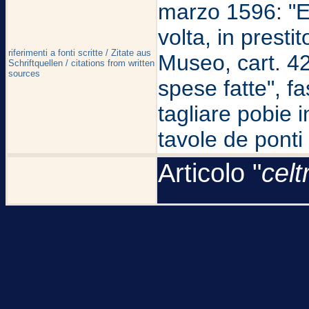
marzo 1596: "Et 
volta, in presti
riferimenti a fonti scritte / Zitate aus
Museo, cart. 42
Schriftquellen / citations from written
sources
spese fatte", fa
tagliare pobie i
tavole de ponti e
Articolo "
celtr