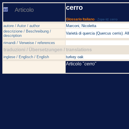
cerro
Articolo
Glossario Italiano
- Zope-Id: cerro
autore / Autor / author
Marconi, Nicoletta
descrizione / Beschreibung /
Varietà di quercia (Quercus cerris). Al
description
rimandi / Verweise / references
traduzioni / Übersetzungen / translations
inglese / Englisch / English
turkey oak
Articolo "
cerro
"