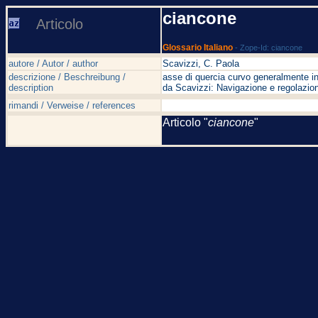
ciancone
Articolo
Glossario Italiano
- Zope-Id: ciancone
autore / Autor / author
Scavizzi, C. Paola
descrizione / Beschreibung /
asse di quercia curvo generalmente i
description
da Scavizzi: Navigazione e regolazion
rimandi / Verweise / references
Articolo "
ciancone
"