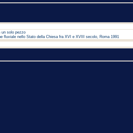
n un solo pezzo
e fluviale nello Stato della Chiesa fra XVI e XVIII secolo, Roma 1991