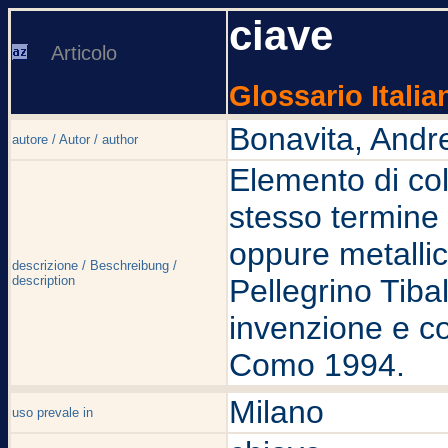
ciave
Articolo
Glossario Italia
Bonavita, Andr
autore / Autor / author
Elemento di coll
stesso termine 
oppure metallic
descrizione / Beschreibung /
description
Pellegrino Tibal
invenzione e c
Como 1994.
Milano
uso prevale in