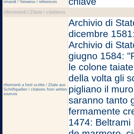
chiave
rimandi / Verweise / references
riferimenti / Zitate / citations
Archivio di Sta
dicembre 1581: 
Archivio di Sta
giugno 1584: "
le colone taiat
della volta gli 
riferimenti a fonti scritte / Zitate aus
pigliano il muro
Schriftquellen / citations from written
sources
saranno tanto g
fermamente cre
1474: Beltrami 
de marmoro, ci