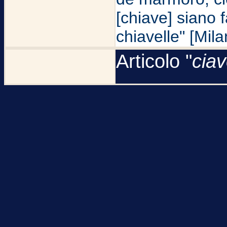
[chiave] siano f
chiavelle" [Mi
Articolo "
cia