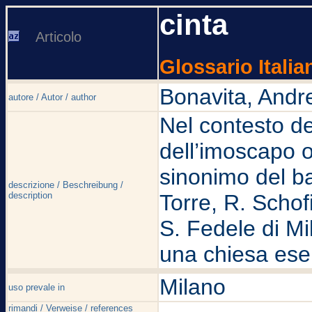
cinta
Articolo
Glossario Italia
Bonavita, Andr
autore / Autor / author
Nel contesto dei
dell’imoscapo 
sinonimo del ba
descrizione / Beschreibung /
description
Torre, R. Schofi
S. Fedele di Mi
una chiesa es
Milano
uso prevale in
rimandi / Verweise / references