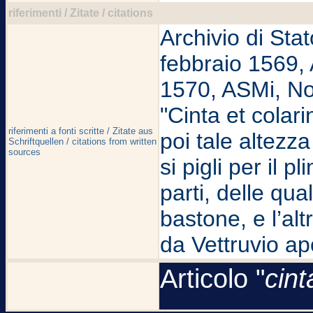
riferimenti / Zitate / citations
Archivio di Sta
febbraio 1569,
1570, ASMi, No
"Cinta et colari
riferimenti a fonti scritte / Zitate aus
poi tale altezza
Schriftquellen / citations from written
sources
si pigli per il p
parti, delle qua
bastone, e l’alt
da Vettruvio a
Articolo "
cint