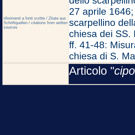
dello scarpelli
27 aprile 1646; i
riferimenti a fonti scritte / Zitate aus
scarpellino dell
Schriftquellen / citations from written
sources
chiesa dei SS. 
ff. 41-48: Misur
chiesa di S. Ma
Articolo "
cipo