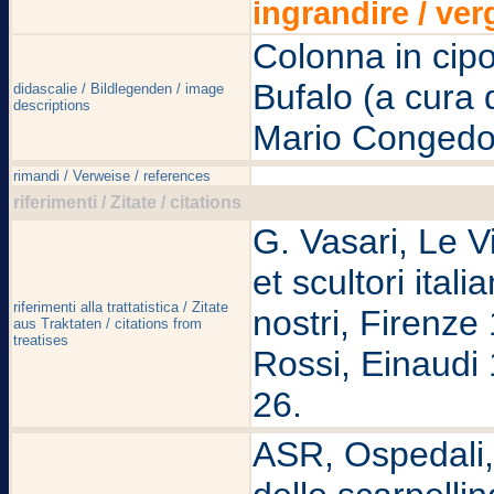
ingrandire / ver
Colonna in cipol
Bufalo (a cura d
didascalie / Bildlegenden / image
descriptions
Mario Congedo 
rimandi / Verweise / references
riferimenti / Zitate / citations
G. Vasari, Le Vit
et scultori ital
riferimenti alla trattatistica / Zitate
nostri, Firenze 
aus Traktaten / citations from
treatises
Rossi, Einaudi 1
26.
ASR, Ospedali, S