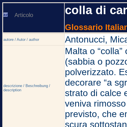
colla di c
Articolo
Glossario Italia
Antonucci, Mic
autore / Autor / author
Malta o “colla” 
(sabbia o pozz
polverizzato. E
decorare “a sgra
descrizione / Beschreibung /
description
strato di calce
veniva rimosso
previsto, che e
scura sottostan