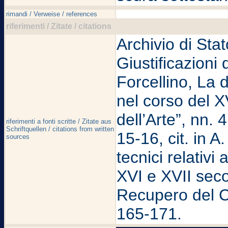
rimandi / Verweise / references
riferimenti / Zitate / citations
Archivio di Sta
Giustificazioni 
Forcellino, La d
nel corso del X
dell’Arte”, nn. 
riferimenti a fonti scritte / Zitate aus
Schriftquellen / citations from written
15-16, cit. in A
sources
tecnici relativi 
XVI e XVII seco
Recupero del 
165-171.