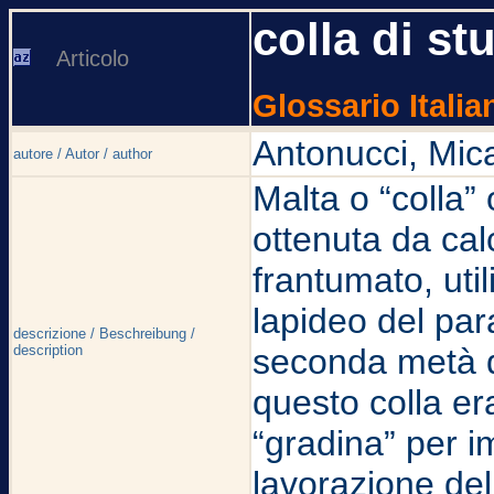
colla di st
Articolo
Glossario Italia
Antonucci, Mic
autore / Autor / author
Malta o “colla” 
ottenuta da cal
frantumato, uti
lapideo del par
descrizione / Beschreibung /
description
seconda metà de
questo colla er
“gradina” per im
lavorazione dell