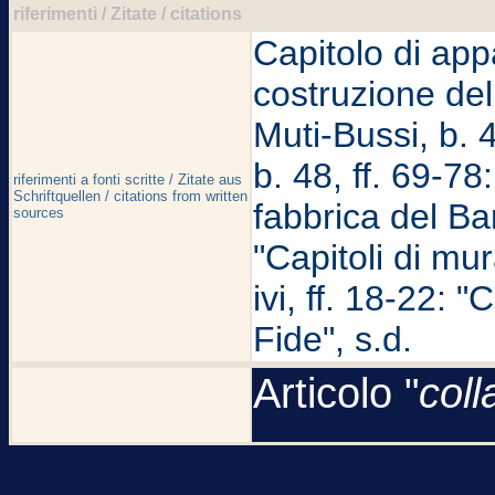
riferimenti / Zitate / citations
Capitolo di appa
costruzione del
Muti-Bussi, b. 4
b. 48, ff. 69-78
riferimenti a fonti scritte / Zitate aus
Schriftquellen / citations from written
fabbrica del Ban
sources
"Capitoli di mu
ivi, ff. 18-22: 
Fide", s.d.
Articolo "
coll