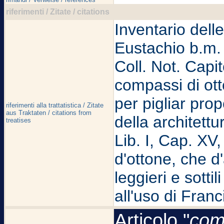
riferimenti / Zitate / citations
Inventario del
Eustachio b.m. 
Coll. Not. Capit
compassi di ott
per pigliar pro
riferimenti alla trattatistica / Zitate
aus Traktaten / citations from
della architett
treatises
Lib. I, Cap. XV
d'ottone, che d
leggieri e sott
all'uso di Fran
Articolo "
com