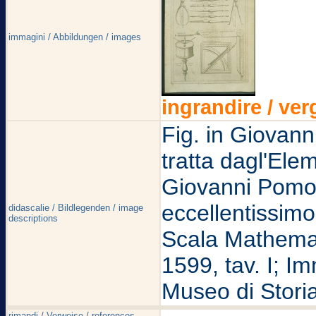
immagini / Abbildungen / images
ingrandire / ver
Fig. in Giovan
tratta dagl'Elem
Giovanni Pomo
eccellentissimo
didascalie / Bildlegenden / image
descriptions
Scala Mathemat
1599, tav. I; Im
Museo di Storia
rimandi / Verweise / references