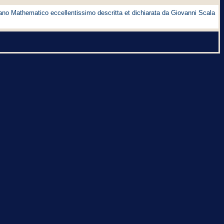
iano Mathematico eccellentissimo descritta et dichiarata da Giovanni Scala