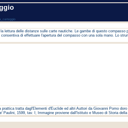
ggio
_carteggio
e la lettura delle distanze sulle carte nautiche. Le gambe di questo compasso 
co consentiva di effettuare l'apertura del compasso con una sola mano. Lo str
prattica tratta dagl'Elementi d'Euclide ed altri Auttori da Giovanni Pomo dor
Paulini, 1599, tav. I; Immagine proviene dall'Istituto e Museo di Storia della