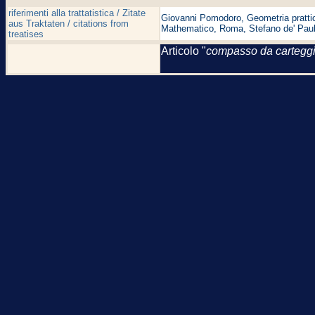
riferimenti alla trattatistica / Zitate
Giovanni Pomodoro, Geometria prattica
aus Traktaten / citations from
Mathematico, Roma, Stefano de' Pauli
treatises
Articolo "
compasso da cartegg