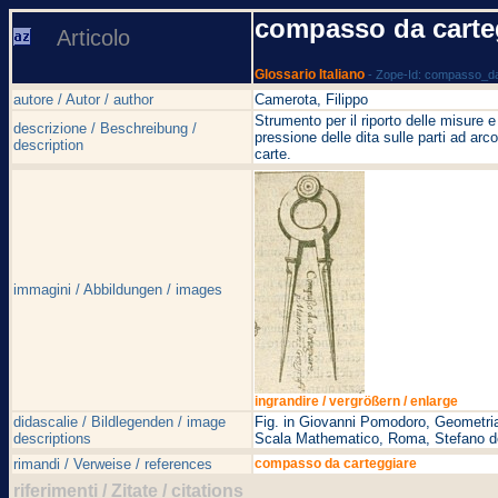
compasso da carte
Articolo
Glossario Italiano
- Zope-Id: compasso_da
autore / Autor / author
Camerota, Filippo
Strumento per il riporto delle misure 
descrizione / Beschreibung /
pressione delle dita sulle parti ad ar
description
carte.
immagini / Abbildungen / images
ingrandire / vergrößern / enlarge
didascalie / Bildlegenden / image
Fig. in Giovanni Pomodoro, Geometria 
descriptions
Scala Mathematico, Roma, Stefano de' 
rimandi / Verweise / references
compasso da carteggiare
riferimenti / Zitate / citations