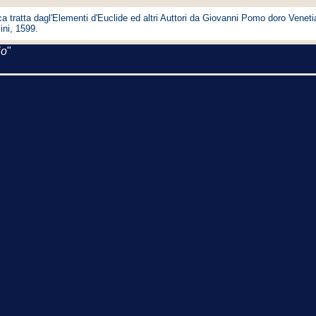
 tratta dagl'Elementi d'Euclide ed altri Auttori da Giovanni Pomo doro Venet
ni, 1599.
io
"