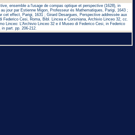
tive, ensemble a l'usage de compas optique et perspective (1628), in
e au jour par Estienne Migon, Professeur és Mathematiques, Parigi, 1643 ;
 cet effect, Parigi, 1631 ; Girard Desargues, Perspective addressée aux
 di Federico Cesi, Roma, Bibl. Lincea e Corsiniana, Archivio Linceo 32, cc.
mo Linceo: L'Archivio Linceo 32 e il Museo di Federico Cesi, in Federico
in part. pp. 206-212.