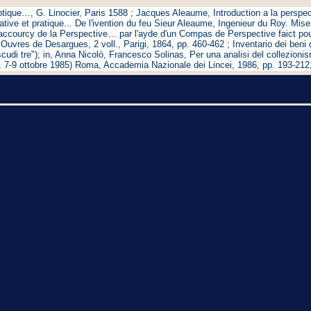
tique…, G. Linocier, Paris 1588 ; Jacques Aleaume, Introduction a la perspec
tive et pratique... De l'ivention du feu Sieur Aleaume, Ingenieur du Roy. Mis
accourcy de la Perspective… par l'ayde d'un Compas de Perspective faict pour
Ouvres de Desargues, 2 voll., Parigi, 1864, pp. 460-462 ; Inventario dei beni
di tre"); in, Anna Nicolò, Francesco Solinas, Per una analisi del collezionis
 7-9 ottobre 1985) Roma, Accademia Nazionale dei Lincei, 1986, pp. 193-212, 