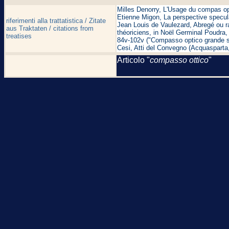
Milles Denorry, L'Usage du compas op
Etienne Migon, La perspective specula
riferimenti alla trattatistica / Zitate
Jean Louis de Vaulezard, Abregé ou r
aus Traktaten / citations from
théoriciens, in Noël Germinal Poudra, 
treatises
84v-102v ("Compasso optico grande scu
Cesi, Atti del Convegno (Acquasparta,
Articolo "
compasso ottico
"