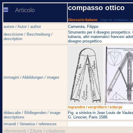
compasso ottico
Articolo
Glossario Italiano
- Zope-Id: compasso_ot
autore / Autor / author
Camerota, Filippo
Strumento per il disegno prospettico.
descrizione / Beschreibung /
tuttavia, altri matematici francesi ad
description
disegno prospettico.
immagini / Abbildungen / images
ingrandire / vergrößern / enlarge
didascalie / Bildlegenden / image
Fig. a sinistra in Jean Louis de Vaul
descriptions
G. Linocier, Paris 1588.
rimandi / Verweise / references
riferimenti / Zitate / citations