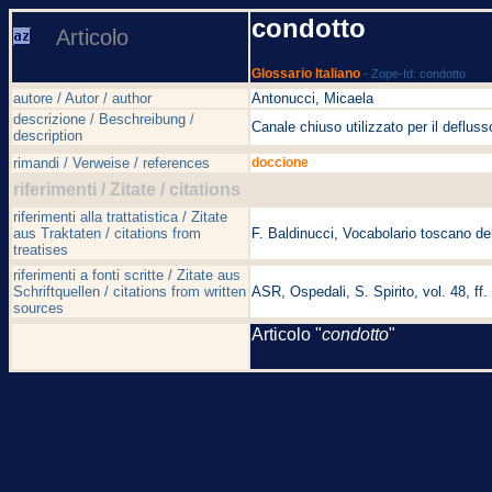
condotto
Articolo
Glossario Italiano
- Zope-Id: condotto
autore / Autor / author
Antonucci, Micaela
descrizione / Beschreibung /
Canale chiuso utilizzato per il defluss
description
rimandi / Verweise / references
doccione
riferimenti / Zitate / citations
riferimenti alla trattatistica / Zitate
aus Traktaten / citations from
F. Baldinucci, Vocabolario toscano del
treatises
riferimenti a fonti scritte / Zitate aus
Schriftquellen / citations from written
ASR, Ospedali, S. Spirito, vol. 48, ff.
sources
Articolo "
condotto
"