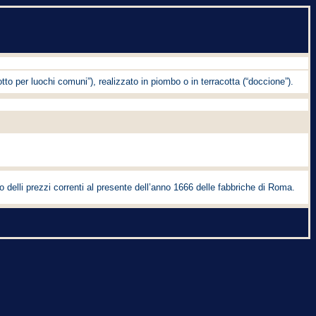
tto per luochi comuni”), realizzato in piombo o in terracotta (“doccione”).
io delli prezzi correnti al presente dell’anno 1666 delle fabbriche di Roma.