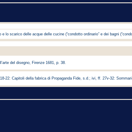
o e lo scarico delle acque delle cucine (“condotto ordinario” e dei bagni (“condo
l’arte del disegno, Firenze 1681, p. 38.
 18-22: Capitoli della fabrica di Propaganda Fide, s.d.; ivi, ff. 27v-32: Sommar